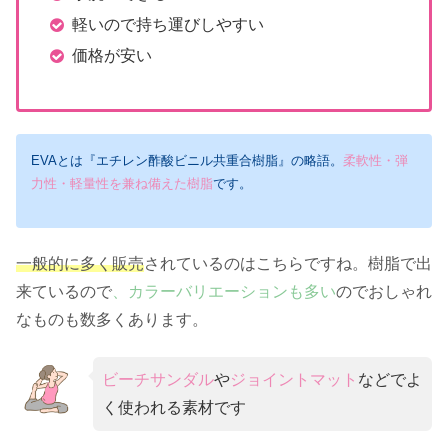
軽いので持ち運びしやすい
価格が安い
EVAとは『エチレン酢酸ビニル共重合樹脂』の略語。
柔軟性・弾
力性・軽量性を兼ね備えた樹脂
です。
一般的に多く販売
されているのはこちらですね。樹脂で出
来ているので
、カラーバリエーションも多い
のでおしゃれ
なものも数多くあります。
ビーチサンダル
や
ジョイントマット
などでよ
く使われる素材です