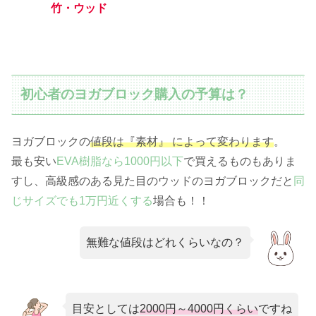
竹・ウッド
初心者のヨガブロック購入の予算は？
ヨガブロックの
値段は『素材』 によって変わります
。
最も安い
EVA樹脂なら1000円以下
で買えるものもありま
すし、高級感のある見た目のウッドのヨガブロックだと
同
じサイズでも1万円近くする
場合も！！
無難な値段はどれくらいなの？
目安としては
2000円～4000円くらい
ですね