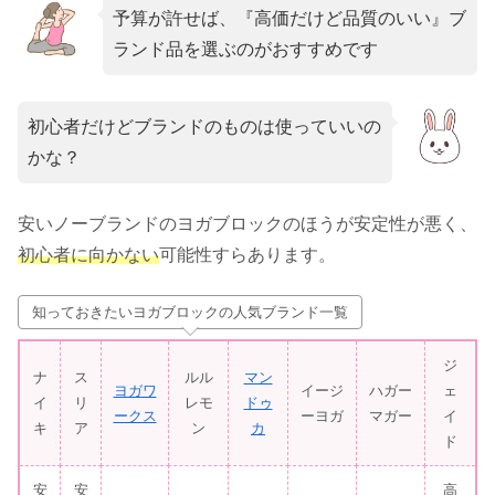
予算が許せば、『高価だけど品質のいい』ブ
ランド品を選ぶのがおすすめです
初心者だけどブランドのものは使っていいの
かな？
安いノーブランドのヨガブロックのほうが安定性が悪く、
初心者に向かない
可能性すらあります。
知っておきたいヨガブロックの人気ブランド一覧
ジ
ナ
ス
ルル
マン
ヨガワ
イージ
ハガー
ェ
イ
リ
レモ
ドゥ
ークス
ーヨガ
マガー
イ
キ
ア
ン
カ
ド
安
安
高