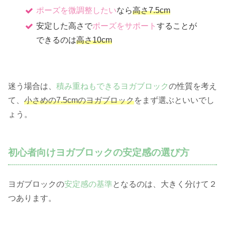
ポーズを微調整したい
なら
高さ7.5cm
安定した高さで
ポーズをサポート
することが
できるのは
高さ10cm
迷う場合は、
積み重ねもできるヨガブロック
の性質を考え
て、
小さめの7.5cmのヨガブロック
をまず選ぶといいでし
ょう。
初心者向けヨガブロックの安定感の選び方
ヨガブロックの
安定感の基準
となるのは、大きく分けて２
つあります。