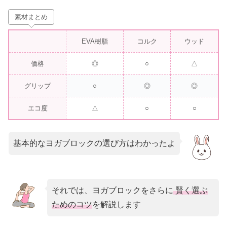
素材まとめ
EVA樹脂
コルク
ウッド
価格
◎
○
△
グリップ
○
◎
◎
エコ度
△
○
○
基本的なヨガブロックの選び方はわかったよ
それでは、ヨガブロックをさらに
賢く選ぶ
ためのコツ
を解説します